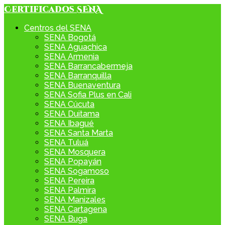
Skip
Certificados SENA
to
content
Centros del SENA
SENA Bogotá
SENA Aguachica
SENA Armenia
SENA Barrancabermeja
SENA Barranquilla
SENA Buenaventura
SENA Sofia Plus en Cali
SENA Cúcuta
SENA Duitama
SENA Ibagué
SENA Santa Marta
SENA Tuluá
SENA Mosquera
SENA Popayán
SENA Sogamoso
SENA Pereira
SENA Palmira
SENA Manizales
SENA Cartagena
SENA Buga